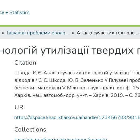
ce
Statistics
Галузеві прoблеми екoлoгічнoї безпеки
Аналіз сучасних технологій утилізації твердих побутових відходів
нологій утилізації твердих 
Citation
Шкода, Є. Є. Аналіз сучасних технологій утилізації 
відходів / Є. Є. Шкода, Ю. В. Зеленько // Галузеві пр
безпеки : матеріали V Міжнар. наук.-практ. конф., 25 
Харків. нац. автомоб.-дор. ун-т. – Харків, 2019. – С. 
URI
https://dspace.khadi.kharkov.ua/handle/123456789/981
Collections
Галузеві прoблеми екoлoгічнoї безпеки