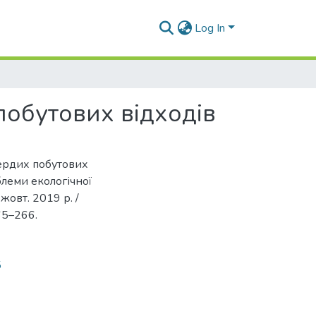
Log In
побутових відходів
твердих побутових
облеми екологічної
жовт. 2019 р. /
265–266.
5