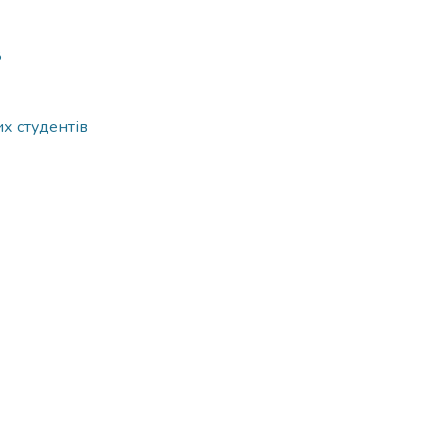
8
х студентів