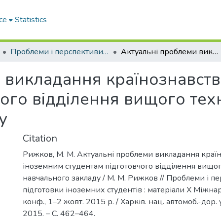
ce
Statistics
Проблеми і перспективи мовної підготовки іноземних студентів
Актуальні проблеми викладання країнознавства іноземним студентам підготовчого відділення вищого технічного навчального закладу
 викладання країнознавств
чого відділення вищого тех
у
Citation
Рижков, М. М. Актуальні проблеми викладання краї
іноземним студентам підготовчого відділення вищог
навчального закладу / М. М. Рижков // Проблеми і п
підготовки іноземних студентів : матеріали Х Міжнар.
конф., 1–2 жовт. 2015 р. / Харків. нац. автомоб.-дор. у
2015. – С. 462–464.