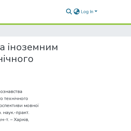
Log In
а іноземним
нічного
нознавства
о технічного
ерспективи мовної
 наук.-практ.
н-т. – Харкiв,