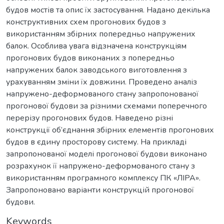
будов мостів та опис їх застосування. Надано декілька
конструктивних схем прогонових будов з
використанням збірних попередньо напружених
балок. Особлива увага відзначена конструкціям
прогонових будов виконаних з попередньо
напружених балок заводського виготовлення з
урахуванням зміни їх довжини. Проведено аналіз
напружено-деформованого стану запропонованої
прогонової будови за різними схемами поперечного
перерізу прогонових будов. Наведено різні
конструкції об’єднання збірних елементів прогонових
будов в єдину просторову систему. На прикладі
запропонованої моделі прогонової будови виконано
розрахунок її напружено-деформованого стану з
використанням програмного комплексу ПК «ЛІРА».
Запропоновано варіанти конструкцій прогонової
будови.
Keywords