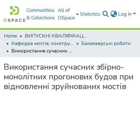
Communities
All of
Statistics
Log In
& Collections
DSpace
Home
ВИПУСКНІ КВАЛІФІКАЦІЙНІ РОБОТИ
Кафедра мостів, конструкцій та будівельної механіки
Бакалаврські роботи
Використання сучасних збірно-монолітних прогонових будов при відновленні зруйнованих мостів
Використання сучасних збірно-
монолітних прогонових будов при
відновленні зруйнованих мостів