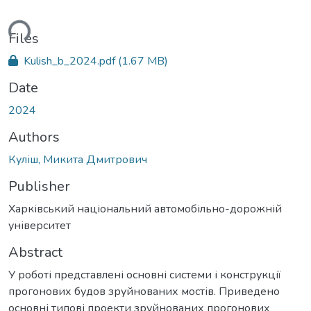
ding...
Files
Kulish_b_2024.pdf
(1.67 MB)
Date
2024
Authors
Куліш, Микита Дмитрович
Publisher
Харківський національний автомобільно-дорожній
університет
Abstract
У роботі представлені основні системи і конструкції
прогонових будов зруйнованих мостів. Приведено
основні типові проекти зруйнованих прогонових