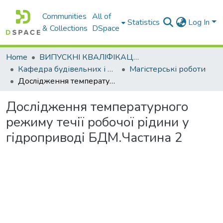
Communities
All of
Statistics
Log In
& Collections
DSpace
Home
ВИПУСКНІ КВАЛІФІКАЦІЙНІ РОБОТИ
Кафедра будівельних і дорожніх машин
Магістерські роботи
Дослідження температурного режиму течії робочої рідини у гідроприводі БДМ.Частина 2
Дослідження температурного
режиму течії робочої рідини у
гідроприводі БДМ.Частина 2