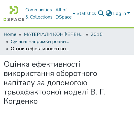
Communities
All of
Statistics
Log In
& Collections
DSpace
Home
МАТЕРІАЛИ КОНФЕРЕНЦІЙ
2015
Сучасні напрямки розвитку економіки і менеджменту на підприємствах України
Оцінка ефективності використання оборотного капіталу за допомогою трьохфакторної моделі В. Г. Когденко
Оцінка ефективності
використання оборотного
капіталу за допомогою
трьохфакторної моделі В. Г.
Когденко