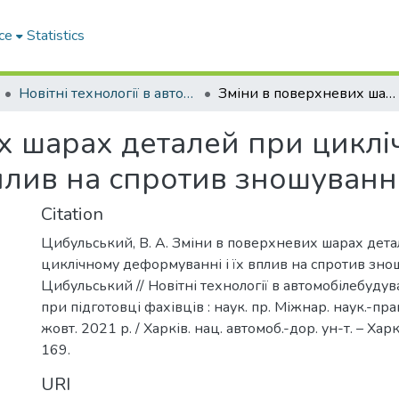
ce
Statistics
Новітні технології в автомобілебудуванні, транспорті та при підготовці фахівців
Зміни в поверхневих шарах деталей при циклічному деформуванні і їх вплив на спротив зношуванню
х шарах деталей при цикл
вплив на спротив зношуван
Citation
Цибульський, В. А. Зміни в поверхневих шарах дет
циклічному деформуванні і їх вплив на спротив знош
Цибульський // Новітні технології в автомобілебудува
при підготовці фахівців : наук. пр. Міжнар. наук.-пра
жовт. 2021 р. / Харків. нац. автомоб.-дор. ун-т. – Харк
169.
URI