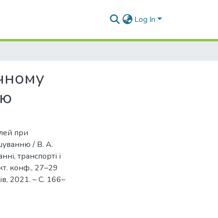
Log In
ічному
ню
алей при
уванню / В. А.
нні, транспорті і
кт. конф., 27–29
iв, 2021. – С. 166–