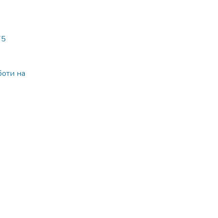
75
боти на