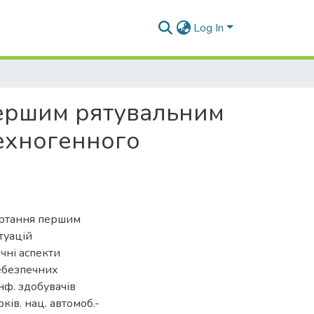
Log In
першим рятувальним
техногенного
ортання першим
туацій
чні аспекти
ебезпечних
онф. здобувачів
рків. нац. автомоб.-