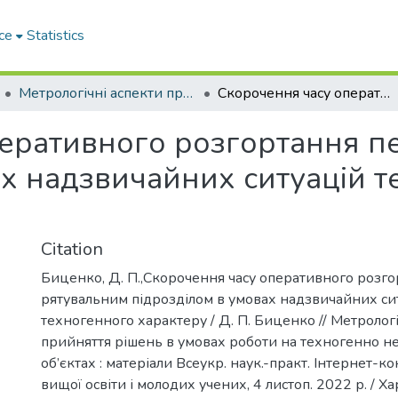
ce
Statistics
Метрологічні аспекти прийняття рішень в умовах роботи на техногенно небезпечних об’єктах
Скорочення часу оперативного розгортання першим рятувальним підрозділом в умовах надзвичайних ситуацій техногенного характеру
перативного розгортання 
ах надзвичайних ситуацій 
Citation
Биценко, Д. П.,Скорочення часу оперативного розг
рятувальним підрозділом в умовах надзвичайних си
техногенного характеру / Д. П. Биценко // Метрологі
прийняття рішень в умовах роботи на техногенно н
об’єктах : матеріали Всеукр. наук.-практ. Інтернет-к
вищої освіти і молодих учених, 4 листоп. 2022 р. / Ха