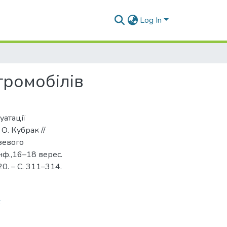
Log In
тромобілів
уатації
 О. Кубрак //
зевого
нф.,16–18 верес.
20. – С. 311–314.
6