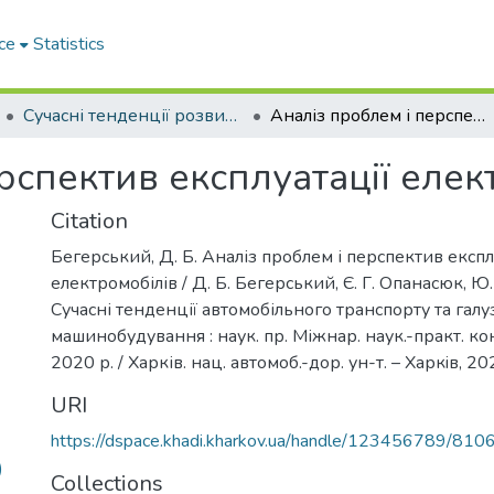
ce
Statistics
Сучасні тенденції розвитку автомобільного транспорту та галузевого машинобудування
Аналіз проблем і перспектив експлуатації електромобілів
рспектив експлуатації елек
Citation
Бегерський, Д. Б. Аналіз проблем і перспектив експл
електромобілів / Д. Б. Бегерський, Є. Г. Опанасюк, Ю.
Сучасні тенденції автомобільного транспорту та галу
машинобудування : наук. пр. Міжнар. наук.-практ. ко
2020 р. / Харків. нац. автомоб.-дор. ун-т. – Харкiв, 20
URI
https://dspace.khadi.kharkov.ua/handle/123456789/810
)
Collections