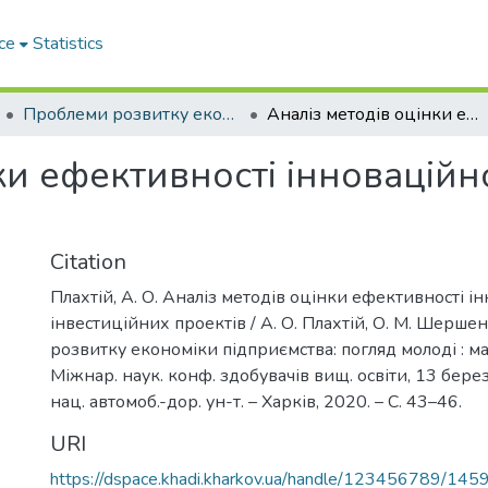
ce
Statistics
Проблеми розвитку економіки підприємства: погляд молоді
Аналіз методів оцінки ефективності інноваційно-інвестиційних проектів
ки ефективності інноваційн
Citation
Плахтій, А. О. Аналіз методів оцінки ефективності і
інвестиційних проектів / А. О. Плахтій, О. М. Шерше
розвитку економіки підприємства: погляд молоді : мат
Міжнар. наук. конф. здобувачів вищ. освіти, 13 берез.
нац. автомоб.-дор. ун-т. – Харків, 2020. – С. 43–46.
URI
https://dspace.khadi.kharkov.ua/handle/123456789/145