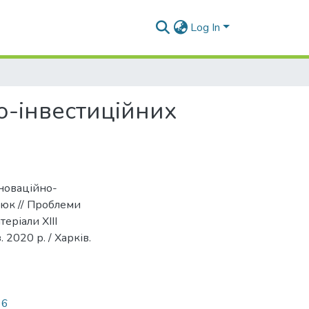
Log In
о-інвестиційних
нноваційно-
нюк // Проблеми
еріали XIII
 2020 р. / Харків.
96