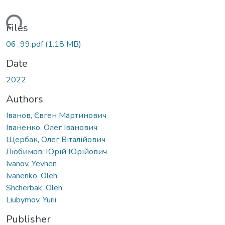
ading...
Files
06_99.pdf
(1.18 MB)
Date
2022
Authors
Іванов, Євген Мартинович
Іваненко, Олег Іванович
Щербак, Олег Віталійович
Любимов, Юрій Юрійович
Ivanov, Yevhen
Ivanenko, Oleh
Shcherbak, Oleh
Liubymov, Yurii
Publisher