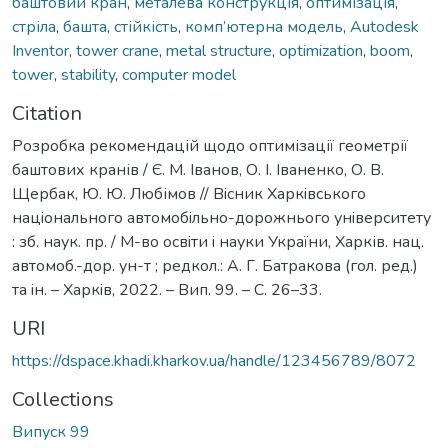
баштовий кран
,
металева конструкція
,
оптимізація
,
стріла
,
башта
,
стійкість
,
комп’ютерна модель
,
Autodesk
Inventor
,
tower crane
,
metal structure
,
optimization
,
boom
,
tower
,
stability
,
computer model
Citation
Розробка рекомендацій щодо оптимізації геометрії
баштових кранів / Є. М. Іванов, О. І. Іваненко, О. В.
Щербак, Ю. Ю. Любімов // Вiсник Харкiвського
нацiонального автомобiльно-дорожнього унiверситету
: зб. наук. пр. / М-во освiти i науки України, Харків. нац.
автомоб.-дор. ун-т ; редкол.: А. Г. Батракова (гол. ред.)
та iн. – Харкiв, 2022. – Вип. 99. – С. 26–33.
URI
https://dspace.khadi.kharkov.ua/handle/123456789/8072
Collections
Випуск 99