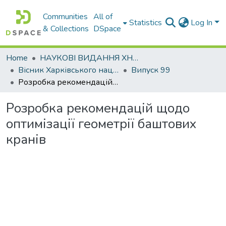
Communities
All of
Statistics
Log In
& Collections
DSpace
Home
НАУКОВІ ВИДАННЯ ХНАДУ
Вісник Харківського національного автомобільно-дорожнього університету / Вестник Харьковского национального автомобильно-дорожного университета
Випуск 99
Розробка рекомендацій щодо оптимізації геометрії баштових кранів
Розробка рекомендацій щодо
оптимізації геометрії баштових
кранів