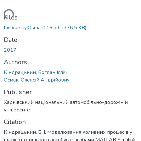
Loading...
Files
KindratskyiOsmak116.pdf
(378.5 KB)
Date
2017
Authors
Кіндрацький, Богдан Ілліч
Осмак, Олексій Андрійович
Publisher
Харківський національний автомобільно-дорожній
університет
Citation
Кіндрацький, Б. І. Моделювання коливних процесів у
підвісці тривісного автобуса засобами MATLAB Simulink