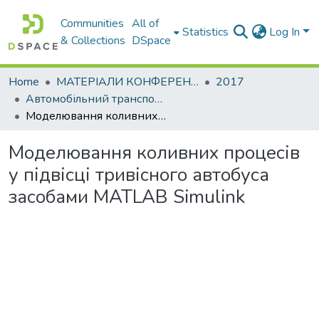
Communities
All of
Statistics
Log In
& Collections
DSpace
Home
МАТЕРІАЛИ КОНФЕРЕНЦІЙ
2017
Автомобільний транспорт і автомобілебудування. Новітні технології і методи підготовки фахівців
Моделювання коливних процесів у підвісці тривісного автобуса засобами MATLAB Simulink
Моделювання коливних процесів
у підвісці тривісного автобуса
засобами MATLAB Simulink