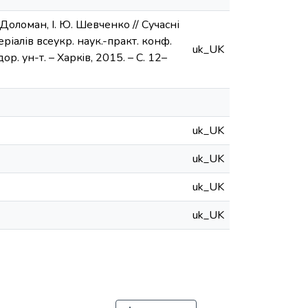
 Доломан, І. Ю. Шевченко // Сучасні
іалів всеукр. наук.-практ. конф.
uk_UK
ор. ун-т. – Харкiв, 2015. – С. 12–
uk_UK
uk_UK
uk_UK
uk_UK