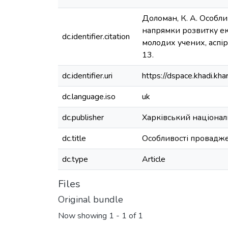
Доломан, К. А. Особлив
напрямки розвитку еко
dc.identifier.citation
молодих учених, аспіран
13.
dc.identifier.uri
https://dspace.khadi.k
dc.language.iso
uk
dc.publisher
Харківський націонал
dc.title
Особливості проваджен
dc.type
Article
Files
Original bundle
Now showing
1 - 1 of 1