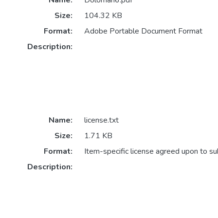
Name:
Doloman6.pdf
Size:
104.32 KB
Format:
Adobe Portable Document Format
Description:
Name:
license.txt
Size:
1.71 KB
Format:
Item-specific license agreed upon to s
Description: