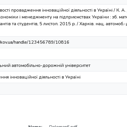
ості провадження інноваційної діяльності в Україні / К. А.
номіки і менеджменту на підприємствах України : зб. матер
тів та студентів, 5 листоп. 2015 р. / Харків. нац. автомоб.-д
harkov.ua/handle/123456789/10816
ьний автомобільно-дорожній університет
ня інноваційної діяльності в Україні