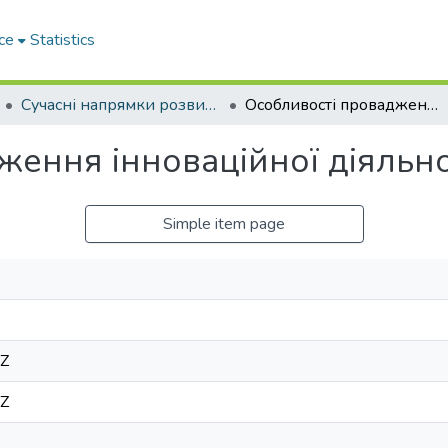
ce
Statistics
Сучасні напрямки розвитку економіки і менеджменту на підприємствах України
Особливості провадження інноваційної діяльності в Україні
ення інноваційної діяльнос
Simple item page
6Z
6Z