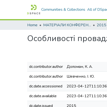
Communities & Collections
All of DSpa
Home
МАТЕРІАЛИ КОНФЕРЕНЦІЙ
2015
Особливості провадж
dc.contributor.author
Доломан, К. А.
dc.contributor.author
Шевченко, І. Ю.
dc.date.accessioned
2023-04-12T11:10:3
dc.date.available
2023-04-12T11:10:3
dc.date.issued
2015