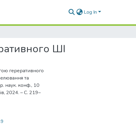
Log In
еративного ШІ
могою гереративного
оделювання та
р. наук. конф., 10
iв, 2024. – С. 219–
49