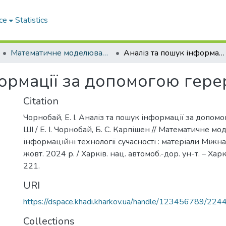
ce
Statistics
Математичне моделювання та інформаційні технології сучасності
Аналіз та пошук інформації за допомогою гереративного ШІ
формації за допомогою гер
Citation
Чорнобай, Е. І. Аналіз та пошук інформації за допо
ШІ / Е. І. Чорнобай, Б. С. Карпішен // Математичне м
інформаційні технології сучасності : матеріали Міжна
жовт. 2024 р. / Харків. нац. автомоб.-дор. ун-т. – Харк
221.
URI
https://dspace.khadi.kharkov.ua/handle/123456789/224
Collections