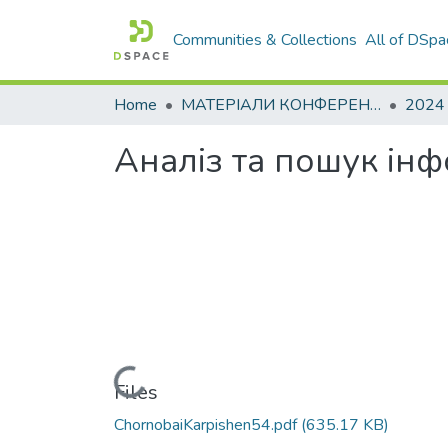
Communities & Collections
All of DSpa
Home
МАТЕРІАЛИ КОНФЕРЕНЦІЙ
2024
Аналіз та пошук ін
Loading...
Files
ChornobaiKarpishen54.pdf
(635.17 KB)