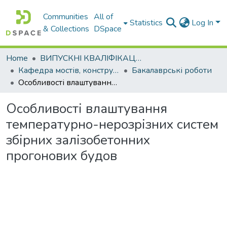
Communities
All of
Statistics
Log In
& Collections
DSpace
Home
ВИПУСКНІ КВАЛІФІКАЦІЙНІ РОБОТИ
Кафедра мостів, конструкцій та будівельної механіки
Бакалаврські роботи
Особливості влаштування температурно-нерозрізних систем збірних залізобетонних прогонових будов
Особливості влаштування
температурно-нерозрізних систем
збірних залізобетонних
прогонових будов