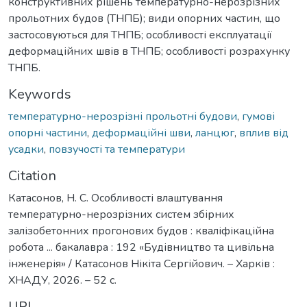
конструктивних рішень температурно-нерозрізних
прольотних будов (ТНПБ); види опорних частин, що
застосовуються для ТНПБ; особливості експлуатації
деформаційних швів в ТНПБ; особливості розрахунку
ТНПБ.
Keywords
температурно-нерозрізні прольотні будови
,
гумові
опорні частини
,
деформаційні шви
,
ланцюг
,
вплив від
усадки
,
повзучості та температури
Citation
Катасонов, Н. С. Особливості влаштування
температурно-нерозрізних систем збірних
залізобетонних прогонових будов : кваліфікаційна
робота ... бакалавра : 192 «Будівництво та цивільна
інженерія» / Катасонов Нікіта Сергійович. – Харків :
ХНАДУ, 2026. – 52 с.
URI