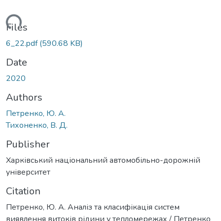
oading...
Files
6_22.pdf
(590.68 KB)
Date
2020
Authors
Петренко, Ю. А.
Тихоненко, В. Д.
Publisher
Харківський національний автомобільно-дорожній
університет
Citation
Петренко, Ю. А. Аналіз та класифікація систем
виявлення витоків рідини у тепломережах / Петренко