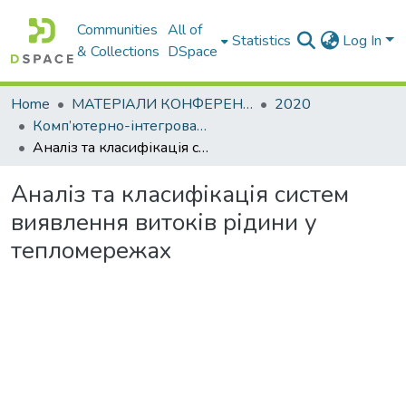
Communities
All of
Statistics
Log In
& Collections
DSpace
Home
МАТЕРІАЛИ КОНФЕРЕНЦІЙ
2020
Комп’ютерно-інтегровані технології автоматизації технологічних процесів на транспорті та у виробництві. Секція: Інформаційні системи та технології на виробництві та в освіті
Аналіз та класифікація систем виявлення витоків рідини у тепломережах
Аналіз та класифікація систем
виявлення витоків рідини у
тепломережах