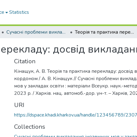
ce
Statistics
Сучасні проблеми викладання іноземних мов у закладах освіти
Теорія та практика перекладу: досвід викладання за кордоном
перекладу: досвід виклада
Citation
Кінащук, А. В. Теорія та практика перекладу: досвід
кордоном / А. В. Кінащук // Сучасні проблеми викла
мов у закладах освіти : матеріали Всеукр. наук.-метод
2023 р. / Харків. нац. автомоб.-дор. ун-т. – Харкiв, 20
URI
https://dspace.khadi.kharkov.ua/handle/123456789/230
Collections
Сучасні проблеми викладання іноземних мов у закла