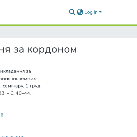
Log In
ння за кордоном
 викладання за
дання іноземних
. семінару, 1 груд.
23. – С. 40–44.
76
дах освіти