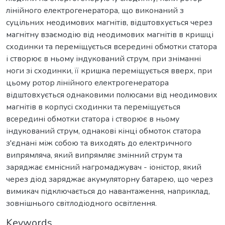
лінійного електрогенератора, що виконаний з
суцільних неодимових магнітів, відштовхується через
магнітну взаємодію від неодимових магнітів в кришці
сходинки та переміщується всередині обмотки статора
і створює в ньому індукований струм, при зніманні
ноги зі сходинки, її кришка переміщується вверх, при
цьому ротор лінійного електрогенератора
відштовхується однаковими полюсами від неодимових
магнітів в корпусі сходинки та переміщується
всередині обмотки статора і створює в ньому
індукований струм, однакові кінці обмоток статора
з'єднані між собою та виходять до електричного
випрямляча, який випрямляє змінний струм та
заряджає ємнісний нагромаджувач - іоністор, який
через діод заряджає акумуляторну батарею, що через
вимикач підключається до навантаження, наприклад,
зовнішнього світлодіодного освітлення.
Keywords