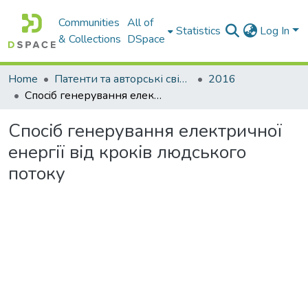
Communities
All of
Statistics
Log In
& Collections
DSpace
Home
Патенти та авторські свідоцтва
2016
Спосiб генерування електричної енергiї вiд крокiв людського потоку
Спосiб генерування електричної
енергiї вiд крокiв людського
потоку