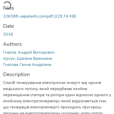
ading...
Files
106588-uapatents.com.pdf
(229.74 KB)
Date
2016
Authors
Гнатов, Андрiй Вiкторович
Аргун, Щасяна Валiковна
Гнатова, Ганна Андрiївна
Description
Спосіб генерування електричної енергії від кроків
людського потоку, який передбачає лінійне
переміщення статора та ротора один відносно одного у
лінійному електрогенераторі, який відрізняється тим,
що генерація електроенергії проходить при кроці
людини на енергогенеруючу сходинку, коли ротор