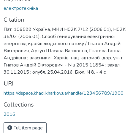
електротехнiка
Citation
Пат. 106588 Україна, МКИ H02K 7/12 (2006.01), H02K
35/02 (2006.01). Спосiб генерування електричної
енергiї вiд крокiв людського потоку / Гнатов Андрiй
Вiкторович, Аргун Щасяна Валiковна, Гнатова Ганна
Андрiївна ; власники : Харків. нац. автомоб.-дор. ун-т,
Гнатов Андрiй Вiкторович. - N u 2015 11854 ; заявл.
30.11.2015 ; опубл. 25.04.2016, Бюл. N 8. - 4 с.
URI
https://dspace.khadi.kharkov.ua/handle/123456789/1900
Collections
2016
Full item page