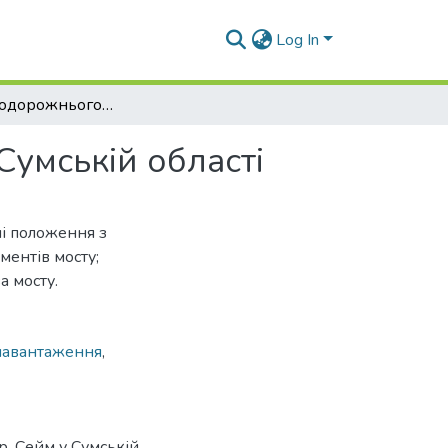
Log In
Проєкт автодорожнього мосту через р. Сейм у Сумській області
Сумській області
ні положення з
ментів мосту;
а мосту.
навантаження
,
р. Сейм у Сумській