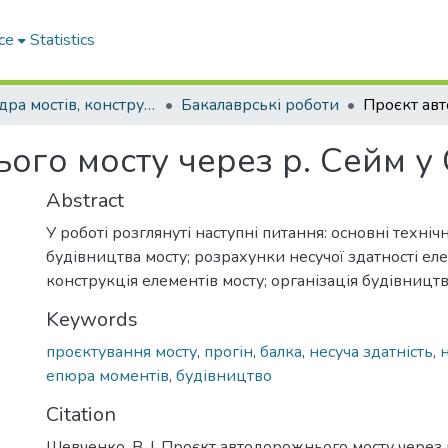
ce
Statistics
Кафедра мостів, конструкцій та будівельної механіки
Бакалаврські роботи
го мосту через р. Сейм у 
Abstract
У роботі розглянуті наступні питання: основні техніч
будівництва мосту; розрахунки несучої здатності еле
конструкція елементів мосту; організація будівництв
Keywords
проєктування мосту
,
прогін
,
балка
,
несуча здатність
,
епюра моментів
,
будівництво
Citation
Шевченко, В. І. Проєкт автодорожнього мосту через 