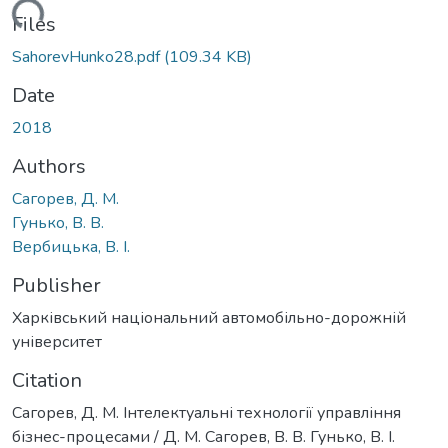
ading...
Files
SahorevHunko28.pdf
(109.34 KB)
Date
2018
Authors
Сагорев, Д. М.
Гунько, В. В.
Вербицька, В. І.
Publisher
Харківський національний автомобільно-дорожній
університет
Citation
Сагорев, Д. М. Інтелектуальні технології управління
бізнес-процесами / Д. М. Сагорев, В. В. Гунько, В. І.