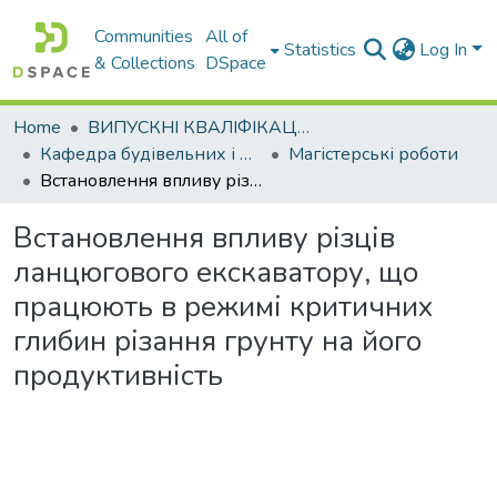
Communities
All of
Statistics
Log In
& Collections
DSpace
Home
ВИПУСКНІ КВАЛІФІКАЦІЙНІ РОБОТИ
Кафедра будівельних і дорожніх машин
Магістерські роботи
Встановлення впливу різців ланцюгового екскаватору, що працюють в режимі критичних глибин різання грунту на його продуктивність
Встановлення впливу різців
ланцюгового екскаватору, що
працюють в режимі критичних
глибин різання грунту на його
продуктивність