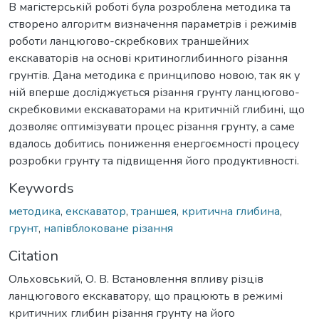
В магістерській роботі була розроблена методика та
створено алгоритм визначення параметрів і режимів
роботи ланцюгово-скребкових траншейних
екскаваторів на основі критиноглибинного різання
грунтів. Дана методика є принципово новою, так як у
ній вперше досліджується різання грунту ланцюгово-
скребковими екскаваторами на критичній глибині, що
дозволяє оптимізувати процес різання грунту, а саме
вдалось добитись пониження енергоємності процесу
розробки грунту та підвищення його продуктивності.
Keywords
методика
,
екскаватор
,
траншея
,
критична глибина
,
грунт
,
напівблоковане різання
Citation
Ольховський, О. В. Встановлення впливу різців
ланцюгового екскаватору, що працюють в режимі
критичних глибин різання грунту на його