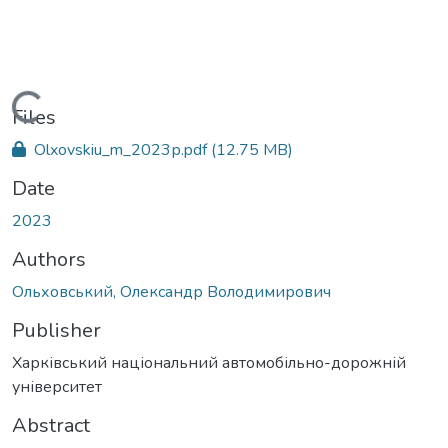
Loading...
Files
Olxovskiu_m_2023р.pdf
(12.75 MB)
Date
2023
Authors
Ольховський, Олександр Володимирович
Publisher
Харківський національний автомобільно-дорожній
університет
Abstract