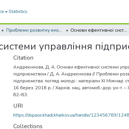
ce
Statistics
Проблеми розвитку економіки підприємства: погляд молоді
Основи ефективної системи управління підприємством
системи управління підпр
Citation
Андреєнкова, Д. А. Основи ефективної системи упр
підприємством / Д. А. Андреєнкова // Проблеми роз
підприємства: погляд молоді : матеріали ХІ Міжнар. ст
16 берез. 2018 р. / Харків. нац. автомоб.-дор. ун-т. – 
82–83.
URI
https://dspace.khadi.kharkov.ua/handle/123456789/124
Collections