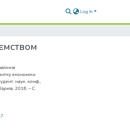
Log In
иємством
авління
витку економіки
удент. наук. конф.,
Харкiв, 2018. – С.
87