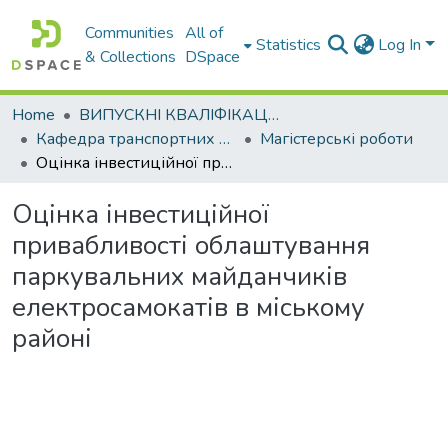
Communities
All of
Statistics
Log In
& Collections
DSpace
Home
ВИПУСКНІ КВАЛІФІКАЦІЙНІ РОБОТИ
Кафедра транспортних систем і логістики
Магістерські роботи
Оцінка інвестиційної привабливості облаштування паркувальних майданчиків електросамокатів в міському районі
Оцінка інвестиційної
привабливості облаштування
паркувальних майданчиків
електросамокатів в міському
районі