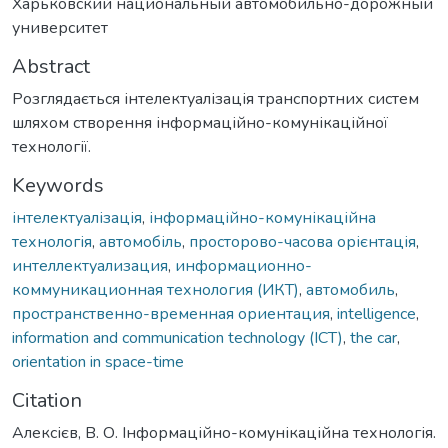
Харьковский национальный автомобильно-дорожный
университет
Abstract
Розглядається інтелектуалізація транспортних систем
шляхом створення інформаційно-комунікаційної
технології.
Keywords
інтелектуалізація
,
інформаційно-комунікаційна
технологія
,
автомобіль
,
просторово-часова орієнтація
,
интеллектуализация
,
информационно-
коммуникационная технология (ИКТ)
,
автомобиль
,
пространственно-временная ориентация
,
intelligence
,
information and communication technology (ICT)
,
the car
,
orientation in space-time
Citation
Алексієв, В. О. Інформаційно-комунікаційна технологія.