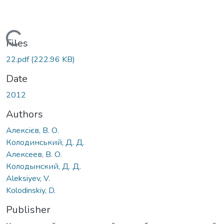
Loading...
Files
22.pdf
(222.96 KB)
Date
2012
Authors
Алексієв, В. О.
Колодинський, Д. Д.
Алексеев, В. О.
Колодынский, Д. Д.
Aleksiyev, V.
Kolodinskiy, D.
Publisher