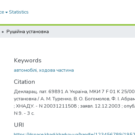
ce
Statistics
Рушiйна установка
Keywords
автомобiлi
,
ходова частина
Citation
Декларац. пат. 69891 А Україна, МКИ 7 F 01 K 25/00
установка / А. М. Туренко, В. О. Богомолов, Ф. I. Абрам
; ХНАДУ. - N 20031211508 ; заявл. 12.12.2003 ; опуб
N 9. - 3 с.
URI
https://dspace.khadi.kharkov.ua/handle/123456789/195