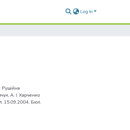
Log In
. Рушiйна
чук, А. I. Харченко
л. 15.09.2004, Бюл.
2