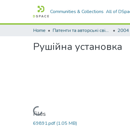
Communities & Collections
All of DSpa
Home
Патенти та авторські свідоцтва
2004
Рушiйна установка
Loading...
Files
69891.pdf
(1.05 MB)