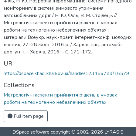
Філь, Н. Ю. Розробка інформаційної системи погодного
моніторингу в системі зимового утримання
автомобільних доріг / Н. Ю. Філь, В. М. Стрілець //
Метрологічні аспекти прийняття рішень в умовах
роботи на техногенно небезпечних об’єктах :
матеріали Всеукр. наук.-практ. інтернет–конф. молодих
вчених, 27–28 жовт. 2016 р. / Харків. нац. автомоб.-
дор. ун-т. – Харків, 2016. – С. 171–172.
URI
https://dspace.khadi.kharkov.ua/handle/123456789/16579
Collections
Метрологічні аспекти прийняття рішень в умовах
роботи на техногенно небезпечних об’єктах
Full item page
DSpace software
copyright © 2002-2026
LYRASIS