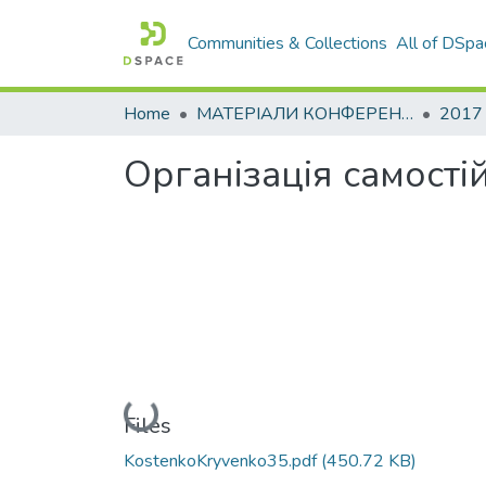
Communities & Collections
All of DSpa
Home
МАТЕРІАЛИ КОНФЕРЕНЦІЙ
2017
Організація самості
Loading...
Files
KostenkoKryvenko35.pdf
(450.72 KB)