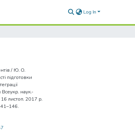
Log In
нтів / Ю. О.
сті підготовки
теграції
 Всеукр. наук.-
 16 листоп. 2017 р.
 141–146.
87