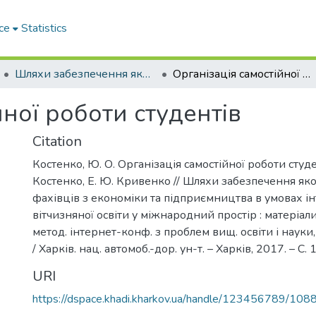
ce
Statistics
Шляхи забезпечення якості підготовки фахівців з економіки та підприємництва в умовах інтеграції вітчизняної освіти у міжнародний простір
Організація самостійної роботи студентів
йної роботи студентів
Citation
Костенко, Ю. О. Організація самостійної роботи студе
Костенко, Е. Ю. Кривенко // Шляхи забезпечення яко
фахівців з економіки та підприємництва в умовах ін
вітчизняної освіти у міжнародний простір : матеріали
метод. інтернет-конф. з проблем вищ. освіти і науки,
/ Харків. нац. автомоб.-дор. ун-т. – Харків, 2017. – С.
URI
https://dspace.khadi.kharkov.ua/handle/123456789/108