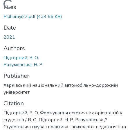
Loading...
Files
Pidhornyi22.pdf
(434.55 KB)
Date
2021
Authors
Підгорний, В. О.
Разумовська, Н. Р.
Publisher
Харківський національний автомобільно-дорожній
університет
Citation
Підгорний, В. О. Формування естетичних орієнтацій у
студентів / В. О. Підгорний, Н. Р. Разумовська //
Студентська наука і практика : психолого-педагогічні та