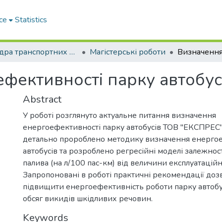
ce
Statistics
Кафедра транспортних систем і логістики
Магістерські роботи
фективності парку автобус
Abstract
У роботі розглянуто актуальне питання визначення
енергоефективності парку автобусів ТОВ "ЕКСПРЕС"
детально пророблено методику визначення енерго
автобусів та розроблено регресійні моделі залежнос
палива (на л/100 пас-км) від величини експлуатаційн
Запропоновані в роботі практичні рекомендації до
підвищити енергоефективність роботи парку автобу
обсяг викидів шкідливих речовин.
Keywords