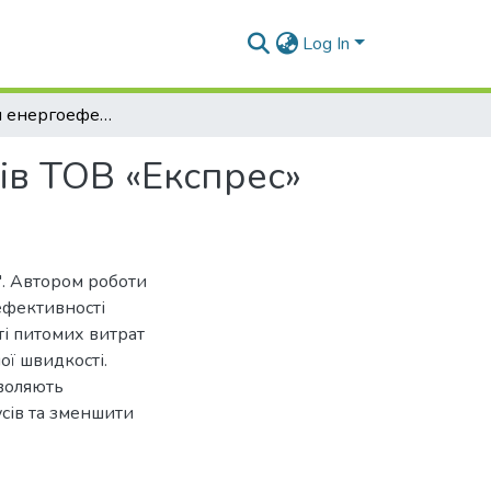
Log In
Визначення енергоефективності парку автобусів ТОВ «Експрес»
ів ТОВ «Експрес»
. Автором роботи
ефективності
ті питомих витрат
ої швидкості.
зволяють
сів та зменшити