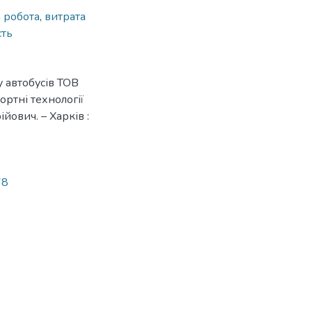
 робота
,
витрата
сть
 автобусів ТОВ
ортні технології
йович. – Харків :
78