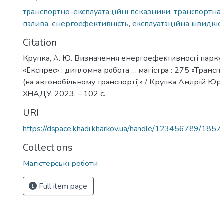
транспортно-експлуатаційні показники
,
транспортна
палива
,
енергоефективність
,
експлуатаційна швидкі
Citation
Крупка, А. Ю. Визначення енергоефективності парку
«Експрес» : дипломна робота … магістра : 275 «Трансп
(на автомобільному транспорті)» / Крупка Андрій Юрі
ХНАДУ, 2023. – 102 с.
URI
https://dspace.khadi.kharkov.ua/handle/123456789/185
Collections
Магістерські роботи
Full item page