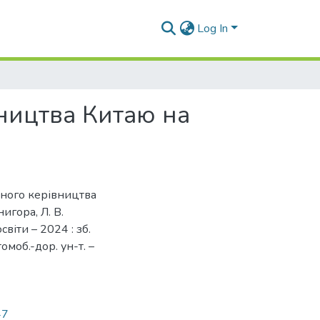
Log In
вництва Китаю на
ичного керівництва
игора, Л. В.
світи – 2024 : зб.
томоб.-дор. ун-т. –
47