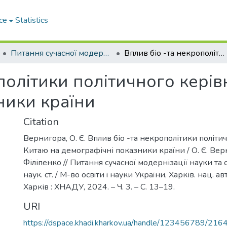
ce
Statistics
Питання сучасної модернізації науки та освіти – 2024. Частина 3.
Вплив біо -та некрополітики політичного керівництва Китаю на демографічні показники країни
політики політичного кері
ники країни
Citation
Вернигора, О. Є. Вплив біо -та некрополітики політ
Китаю на демографічні показники країни / О. Є. Верн
Філіпенко // Питання сучасної модернізації науки та о
наук. ст. / М-во освiти i науки України, Харків. нац. ав
Харків : ХНАДУ, 2024. – Ч. 3. – C. 13–19.
URI
https://dspace.khadi.kharkov.ua/handle/123456789/216