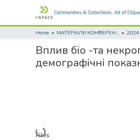
Communities & Collections
All of DSpa
Home
МАТЕРІАЛИ КОНФЕРЕНЦІЙ
2024
Вплив біо -та некро
демографічні показ
Loading...
Files