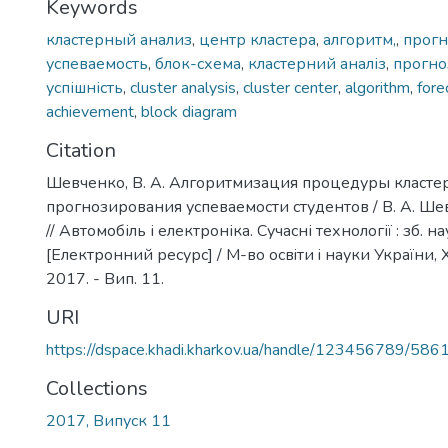
Keywords
кластерный анализ
,
центр кластера
,
алгоритм,
,
прог
успеваемость
,
блок-схема
,
кластерний аналіз
,
прогно
успішність
,
cluster analysis
,
cluster center
,
algorithm
,
fore
achievement
,
block diagram
Citation
Шевченко, В. А. Алгоритмизация процедуры кластер
прогнозирования успеваемости студентов / В. А. Шев
// Автомобіль і електроніка. Сучасні технології : зб. на
[Електронний ресурс] / М-во освiти i науки України, 
2017. - Вип. 11.
URI
https://dspace.khadi.kharkov.ua/handle/123456789/586
Collections
2017, Випуск 11