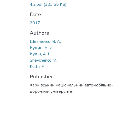
4.2.pdf
(303.55 KB)
Date
2017
Authors
Шевченко, В. А.
Кудин, А. И.
Кудін, А. І.
Shevchenco, V.
Kudin, A.
Publisher
Харківський національний автомобільно-
дорожній університет