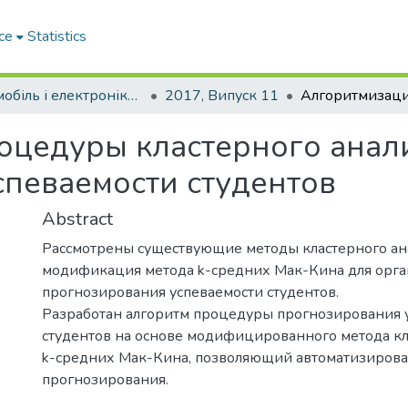
ce
Statistics
Автомобіль і електроніка. Сучасні технології
2017, Випуск 11
оцедуры кластерного анал
певаемости студентов
Abstract
Рассмотрены существующие методы кластерного ан
модификация метода k-средних Мак-Кина для орг
прогнозирования успеваемости студентов.
Разработан алгоритм процедуры прогнозирования 
студентов на основе модифицированного метода кл
k-средних Мак-Кина, позволяющий автоматизирова
прогнозирования.