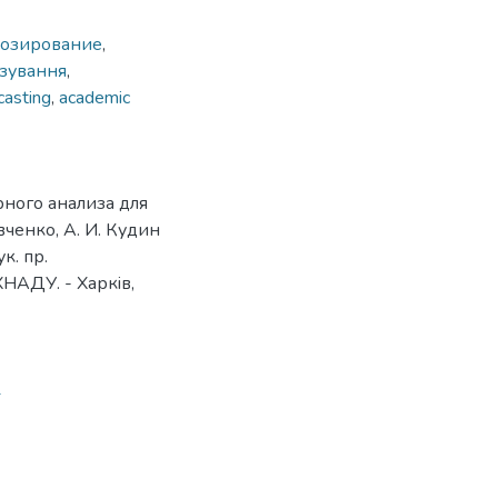
нозирование
,
зування
,
casting
,
academic
ного анализа для
ченко, А. И. Кудин
ук. пр.
ХНАДУ. - Харкiв,
1