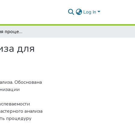
Log In
Алгоритмизация процедуры кластерного анализа для прогнозирования успеваемости студентов
иза для
ализа. Обоснована
анизации
успеваемости
астерного анализа
ть процедуру