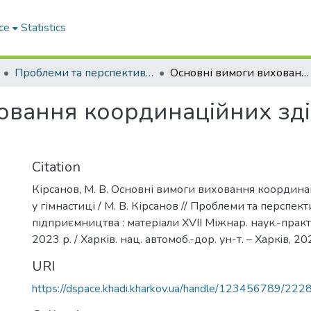
ce
Statistics
Проблеми та перспективи розвитку підприємництва
Основні вимоги виховання координаційних здібностей у гімнастиці
овання координаційних зді
Citation
Кірсанов, М. В. Основні вимоги виховання координа
у гімнастиці / М. В. Кірсанов // Проблеми та перспек
підприємництва : матеріали ХVІI Міжнар. наук.-практ.
2023 р. / Харків. нац. автомоб.-дор. ун-т. – Харкiв, 20
URI
https://dspace.khadi.kharkov.ua/handle/123456789/222