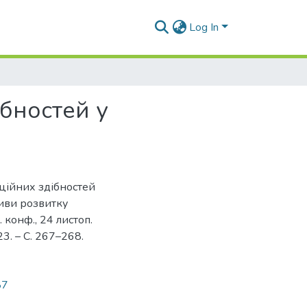
Log In
бностей у
ційних здібностей
тиви розвитку
 конф., 24 листоп.
23. – С. 267–268.
87