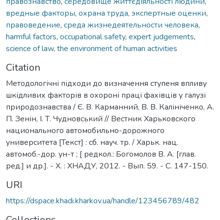
правознавство
,
середовище життєдіяльності людини
,
вредные факторы
,
охрана труда
,
экспертные оценки
,
правоведение
,
среда жизнедеятельности человека
,
harmful factors
,
occupational safety
,
expert judgements
,
science of law
,
the environment of human activities
Citation
Методологічні підходи до визначення ступеня впливу
шкідливих факторів в охороні праці фахівців у галузі
природознавства / Є. В. Карманний, В. В. Калініченко, А.
П. Зенін, І. Т. Чудновський // Вестник Харьковского
национального автомобильно-дорожного
университета [Текст] : сб. науч. тр. / Харьк. нац.
автомоб.-дор. ун-т ; [ редкол.: Богомолов В. А. [глав.
ред.] и др.]. - Х. : ХНАДУ, 2012. - Вып. 59. - C. 147-150.
URI
https://dspace.khadi.kharkov.ua/handle/123456789/482
Collections