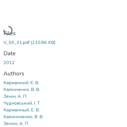
Loading...
Files
V_59_31.pdf
(210.86 KB)
Date
2012
Authors
Карманний, Є. В.
Калініченко, В. В.
Зенін, А. П.
Чудновський, І. Т.
Карманный, Е. В.
Калиниченко, В. В.
Зенин, А. П.