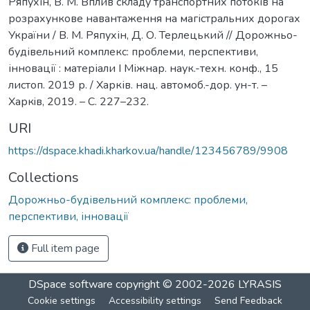
Ряпухін, В. М. Вплив складу транспортних потоків на
розрахункове навантаження на магістральних дорогах
України / В. М. Ряпухін, Д. О. Терлецький // Дорожньо-
будівельний комплекс: проблеми, перспективи,
інновації : матеріали І Міжнар. наук.-техн. конф., 15
листоп. 2019 р. / Харків. нац. автомоб.-дор. ун-т. –
Харкiв, 2019. – С. 227–232.
URI
https://dspace.khadi.kharkov.ua/handle/123456789/9908
Collections
Дорожньо-будівельний комплекс: проблеми,
перспективи, інновації
Full item page
DSpace software
copyright © 2002-2026
LYRASIS
Cookie settings
Accessibility settings
Send Feedback