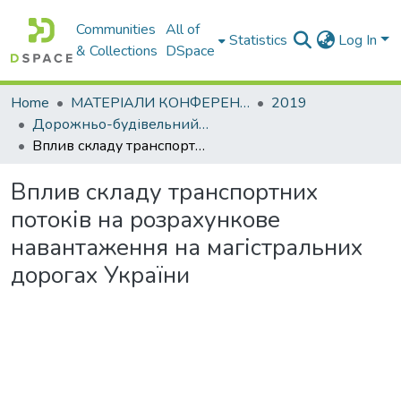
Communities
All of
Statistics
Log In
& Collections
DSpace
Home
МАТЕРІАЛИ КОНФЕРЕНЦІЙ
2019
Дорожньо-будівельний комплекс: проблеми, перспективи, інновації
Вплив складу транспортних потоків на розрахункове навантаження на магістральних дорогах України
Вплив складу транспортних
потоків на розрахункове
навантаження на магістральних
дорогах України