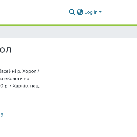
Log In
рол
асейні р. Хорол /
и екологічної
 р. / Харків. нац.
09