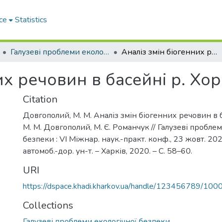
ce
Statistics
Галузеві прoблеми екoлoгічнoї безпеки
Аналіз змін біогенних речовин в басейні р. Хорол
их речовин в басейні р. Хо
Citation
Довгополий, М. М. Аналіз змін біогенних речовин в б
М. М. Довгополий, М. Є. Романчук // Галузеві проблем
безпеки : VI Міжнар. наук.-практ. конф., 23 жовт. 2020
автомоб.-дор. ун-т. – Харків, 2020. – С. 58–60.
URI
https://dspace.khadi.kharkov.ua/handle/123456789/100
Collections
Галузеві прoблеми екoлoгічнoї безпеки