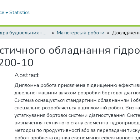
ce
Statistics
Кафедра будівельних і дорожніх машин
Магістерські роботи
стичного обладнання гідр
200-10
Abstract
Дипломна робота присвячена підвищенню ефективн
дівельної машини шляхом розробки бортової діагнос
Система оснащується стандартним обладнанням і о
спеціально розробляється в дипломній роботі. Визн
устаткування бортової системи діагностування. Сист
визначення технічного стану елементів гідроприво
методом по продуктивності або за перепадами тиску
роботі зроблена оцінка економічної ефективності з