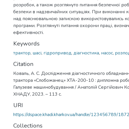
розробок, а також розглянуто питання безпечної роб
безпеки в надзвичайних ситуаціях. При виконанні к
над пояснювальною запискою використовувались к
програми. Розглянуті питання охорони праці, визна
ефективності.
Keywords
трактор
,
шасі
,
гідропривод
,
діагностика
,
насос
,
розпо
Citation
Коваль, А. С. Дослідження діагностичного обладнан
трактора «Слобожанец» ХТА-200-10 : дипломна робот
Галузеве машинобудування / Анатолій Сергійович Ков
ХНАДУ, 2023. – 113 с.
URI
https://dspace.khadi.kharkov.ua/handle/123456789/187
Collections