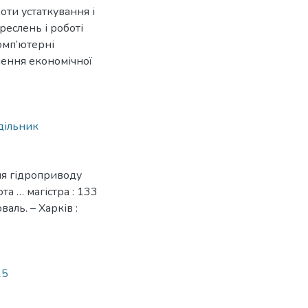
оти устаткування і
реслень і роботі
омп’ютерні
чення економічної
дільник
ня гідроприводу
а … магістра : 133
аль. – Харків :
25