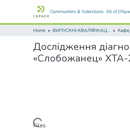
Communities & Collections
All of DSpa
Home
ВИПУСКНІ КВАЛІФІКАЦІЙНІ РОБОТИ
Дослідження діагно
«Слобожанец» ХТА-
Loading...
Files