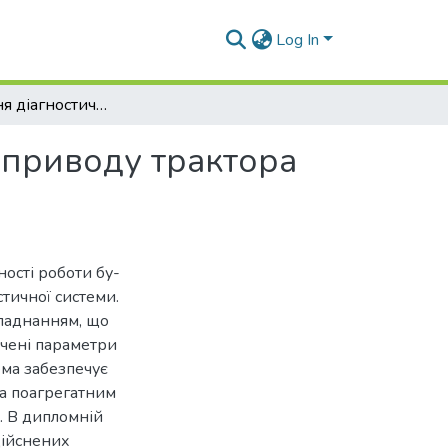
Log In
Дослідження діагностичного обладнання гідроприводу трактора «Слобожанец» ХТА-200-10
оприводу трактора
ості роботи бу-
тичної системи.
бладнанням, що
ачені параметри
ема забезпечує
да поагрегатним
. В дипломній
дійснених