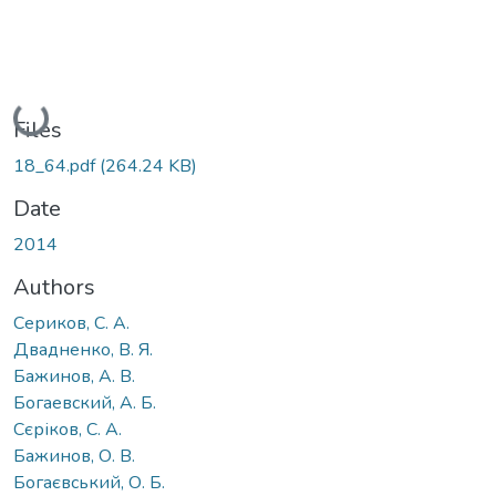
Loading...
Files
18_64.pdf
(264.24 KB)
Date
2014
Authors
Сериков, С. А.
Двадненко, В. Я.
Бажинов, А. В.
Богаевский, А. Б.
Сєріков, С. А.
Бажинов, О. В.
Богаєвський, О. Б.