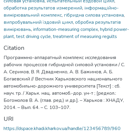
силовая установка
,
испытательный ездовой цикл
,
обработка результатов измерений
,
інформаційно-
вимірювальний комплекс
,
гібридна силова установка
,
випробувальний їздовий цикл
,
обробка результатів
вимірювань
,
information-measuring complex
,
hybrid power-
plant
,
test driving cycle
,
treatment of measuring regults
Citation
Программно-аппаратный комплекс исследования
рабочих процессов гибридной силовой установки / С.
А. Сериков, В. Я. Двадненко, А. В. Бажинов, А. Б.
Богаевский // Вестник Харьковского национального
автомобильно-дорожного университета [Текст] : сб.
науч. тр. / Харьк. нац. автомоб.-дор. ун-т ; [редкол.:
Богомолов В. А. (глав. ред.) и др.]. – Харьков : ХНАДУ,
2014. – Вып. 64. – C. 103–107.
URI
https://dspace.khadi.kharkov.ua/handle/123456789/960