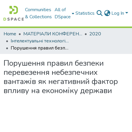
Communities
All of
Statistics
Log In
& Collections
DSpace
Home
МАТЕРІАЛИ КОНФЕРЕНЦІЙ
2020
Інтелектуальні технології управління транспортними процесами. Секція: Проблеми та перспективи безпеки на транспорті
Порушення правил безпеки перевезення небезпечних вантажів як негативний фактор впливу на економіку держави
Порушення правил безпеки
перевезення небезпечних
вантажів як негативний фактор
впливу на економіку держави