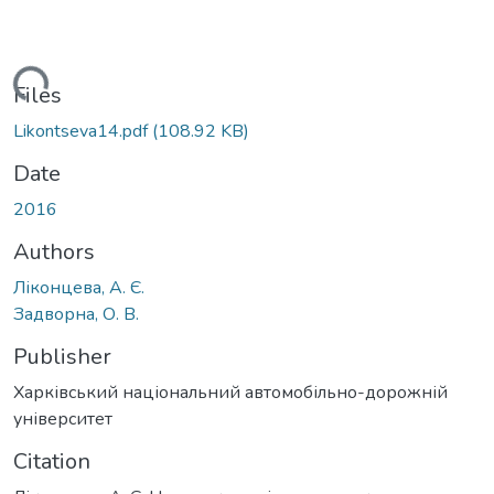
Loading...
Files
Likontseva14.pdf
(108.92 KB)
Date
2016
Authors
Ліконцева, А. Є.
Задворна, О. В.
Publisher
Харківський національний автомобільно-дорожній
університет
Citation