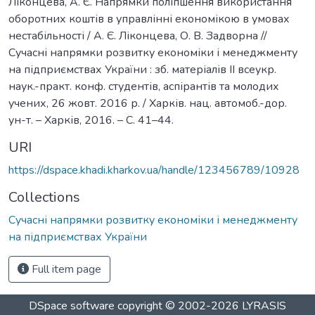
Ліконцева, А. Є. Напрямки поліпшення використання
оборотних коштів в управлінні економікою в умовах
нестабільності / А. Є. Ліконцева, О. В. Задворна //
Сучасні напрямки розвитку економіки і менеджменту
на підприємствах України : зб. матеріалів ІІ всеукр.
наук.-практ. конф. студентів, аспірантів та молодих
учених, 26 жовт. 2016 р. / Харків. нац. автомоб.-дор.
ун-т. – Харків, 2016. – С. 41–44.
URI
https://dspace.khadi.kharkov.ua/handle/123456789/10928
Collections
Сучасні напрямки розвитку економіки і менеджменту
на підприємствах України
Full item page
DSpace software
copyright © 2002-2026
LYRASIS