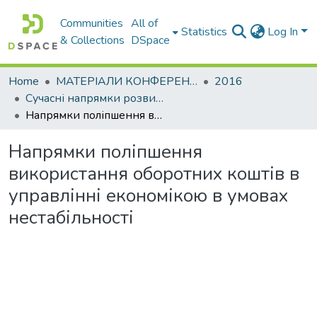
Communities
All of
Statistics
Log In
& Collections
DSpace
Home
МАТЕРІАЛИ КОНФЕРЕНЦІЙ
2016
Сучасні напрямки розвитку економіки і менеджменту на підприємствах України
Напрямки поліпшення використання оборотних коштів в управлінні економікою в умовах нестабільності
Напрямки поліпшення
використання оборотних коштів в
управлінні економікою в умовах
нестабільності