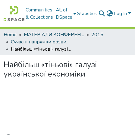
Communities
All of
Statistics
Log In
& Collections
DSpace
Home
МАТЕРІАЛИ КОНФЕРЕНЦІЙ
2015
Сучасні напрямки розвитку економіки і менеджменту на підприємствах України
Найбільш «тіньові» галузі української економіки
Найбільш «тіньові» галузі
української економіки
oading...