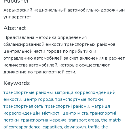
Publisher
Харьковский национальный автомобильно-дорожный
университет
Abstract
Представлена методика определения
сбалансированной емкости транспортных районов
центральной части города по прибытию и
отправлению автомобилей за счет включения в рас-чет
количества автомобилей, которые осуществляют
движение по транспортной сети.
Keywords
транспортные районы
,
матрица корреспонденций
,
емкости
,
центр города
,
транспортные потоки
,
транспортная сеть
,
транспортні райони
,
матриця
кореспонденцій
,
місткості
,
центр міста
,
транспортні
потоки
,
транспортна мережа
,
transport areas
,
the matrix
of correspondence
,
capacities
,
downtown
,
traffic
,
the