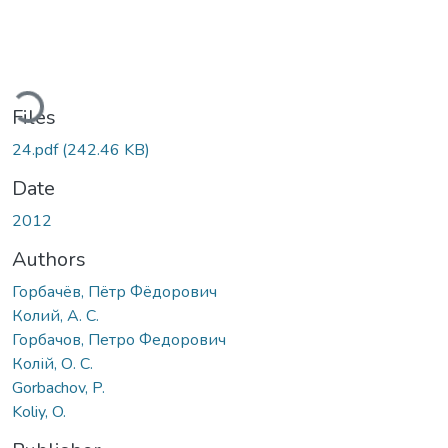
ading...
Files
24.pdf
(242.46 KB)
Date
2012
Authors
Горбачёв, Пётр Фёдорович
Колий, А. С.
Горбачов, Петро Федорович
Колій, О. С.
Gorbachov, P.
Koliy, O.