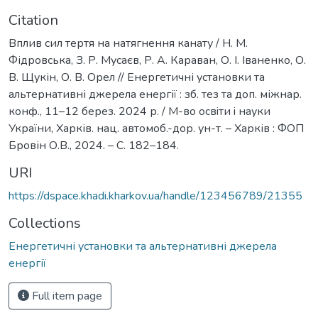
Citation
Вплив сил тертя на натягнення канату / Н. М.
Фідровська, З. Р. Мусаєв, Р. А. Караван, О. І. Іваненко, О.
В. Щукін, О. В. Орел // Енергетичні установки та
альтернативні джерела енергії : зб. тез та доп. міжнар.
конф., 11–12 берез. 2024 р. / М-во освiти i науки
України, Харків. нац. автомоб.-дор. ун-т. – Харків : ФОП
Бровін О.В., 2024. – С. 182–184.
URI
https://dspace.khadi.kharkov.ua/handle/123456789/21355
Collections
Енергетичні установки та альтернативні джерела
енергії
Full item page