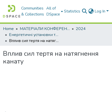
Communities
All of
Statistics
Log In
& Collections
DSpace
Home
МАТЕРІАЛИ КОНФЕРЕНЦІЙ
2024
Енергетичні установки та альтернативні джерела енергії
Вплив сил тертя на натягнення канату
Вплив сил тертя на натягнення
канату