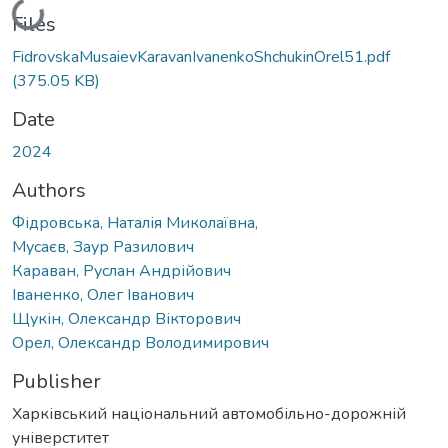
Loading...
Files
FidrovskaMusaievKaravanIvanenkoShchukinOrel51.pdf
(375.05 KB)
Date
2024
Authors
Фідровська, Наталія Миколаївна,
Мусаєв, Заур Разилович
Караван, Руслан Андрійович
Іваненко, Олег Іванович
Щукін, Олександр Вікторович
Орел, Олександр Володимирович
Publisher
Харківський національний автомобільно-дорожній
універститет