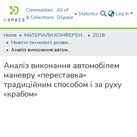
Communities
All of
Statistics
Log In
& Collections
DSpace
Home
МАТЕРІАЛИ КОНФЕРЕНЦІЙ
2018
Новітні технології розвитку автомобільного транспорту
Аналіз виконання автомобілем маневру «переставка» традиційним способом і за руху «крабом»
Аналіз виконання автомобілем
маневру «переставка»
традиційним способом і за руху
«крабом»