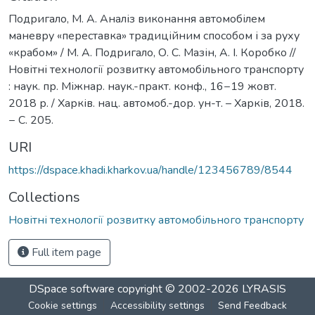
Подригало, М. А. Аналіз виконання автомобілем
маневру «переставка» традиційним способом і за руху
«крабом» / М. А. Подригало, О. С. Мазін, А. І. Коробко //
Новітні технології розвитку автомобільного транспорту
: наук. пр. Міжнар. наук.-практ. конф., 16−19 жовт.
2018 р. / Харків. нац. автомоб.-дор. ун-т. – Харків, 2018.
− С. 205.
URI
https://dspace.khadi.kharkov.ua/handle/123456789/8544
Collections
Новітні технології розвитку автомобільного транспорту
Full item page
DSpace software
copyright © 2002-2026
LYRASIS
Cookie settings
Accessibility settings
Send Feedback