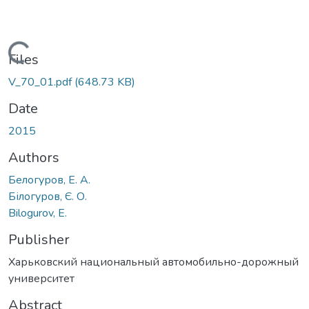
Loading...
Files
V_70_01.pdf
(648.73 KB)
Date
2015
Authors
Белогуров, Е. А.
Білогуров, Є. О.
Bilogurov, E.
Publisher
Харьковский национальный автомобильно-дорожный
университет
Abstract