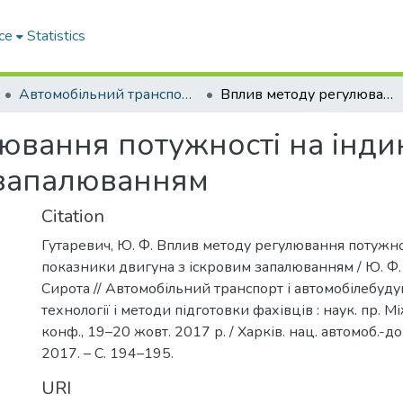
ce
Statistics
Автомобільний транспорт і автомобілебудування. Новітні технології і методи підготовки фахівців
Вплив методу регулювання потужності на індикаторні показники двигуна з іскровим запалюванням
ювання потужності на інди
 запалюванням
Citation
Гутаревич, Ю. Ф. Вплив методу регулювання потужно
показники двигуна з іскровим запалюванням / Ю. Ф. 
Сирота // Автомобільний транспорт і автомобілебуду
технології і методи підготовки фахівців : наук. пр. М
конф., 19–20 жовт. 2017 р. / Харків. нац. автомоб.-дор
2017. – С. 194–195.
URI