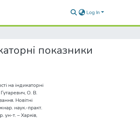
Log In
каторні показники
сті на індикаторні
Гутаревич, О. В.
вання. Новітні
іжнар. наук.-практ.
. ун-т. – Харкiв,