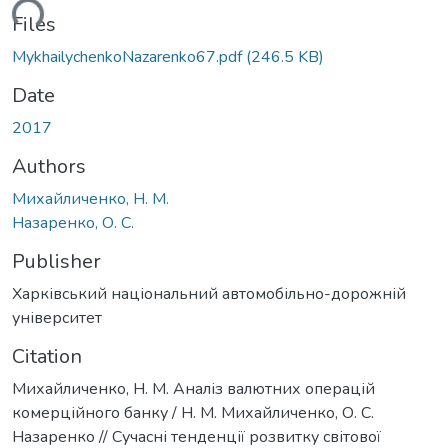
ading...
Files
MykhailychenkoNazarenko67.pdf
(246.5 KB)
Date
2017
Authors
Михайличенко, Н. М.
Назаренко, О. С.
Publisher
Харківський національний автомобільно-дорожній
університет
Citation
Михайличенко, Н. М. Аналіз валютних операцій
комерційного банку / Н. М. Михайличенко, О. С.
Назаренко // Сучасні тенденції розвитку світової