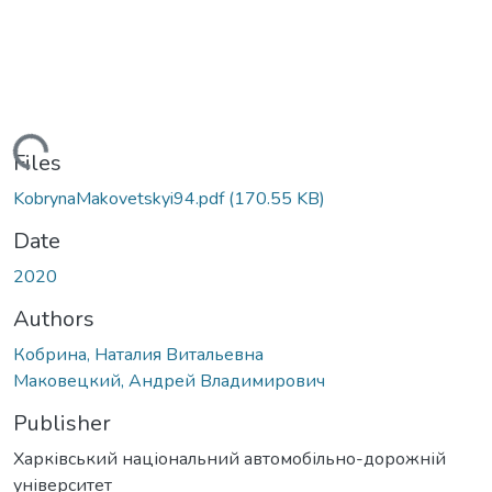
Loading...
Files
KobrynaMakovetskyi94.pdf
(170.55 KB)
Date
2020
Authors
Кобрина, Наталия Витальевна
Маковецкий, Андрей Владимирович
Publisher
Харківський національний автомобільно-дорожній
університет