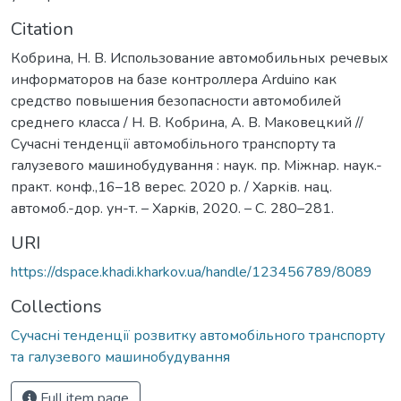
Citation
Кобрина, Н. В. Использование автомобильных речевых
информаторов на базе контроллера Аrduino как
средство повышения безопасности автомобилей
среднего класса / Н. В. Кобрина, А. В. Маковецкий //
Сучасні тенденції автомобільного транспорту та
галузевого машинобудування : наук. пр. Міжнар. наук.-
практ. конф.,16–18 верес. 2020 р. / Харків. нац.
автомоб.-дор. ун-т. – Харкiв, 2020. – С. 280–281.
URI
https://dspace.khadi.kharkov.ua/handle/123456789/8089
Collections
Сучасні тенденції розвитку автомобільного транспорту
та галузевого машинобудування
Full item page