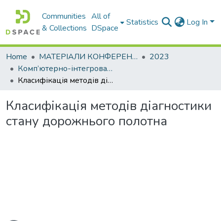
Communities
All of
Statistics
Log In
& Collections
DSpace
Home
МАТЕРІАЛИ КОНФЕРЕНЦІЙ
2023
Комп’ютерно-інтегровані технології автоматизації технологічних процесів на транспорті та у виробництві
Класифікація методів діагностики стану дорожнього полотна
Класифікація методів діагностики
стану дорожнього полотна
ading...