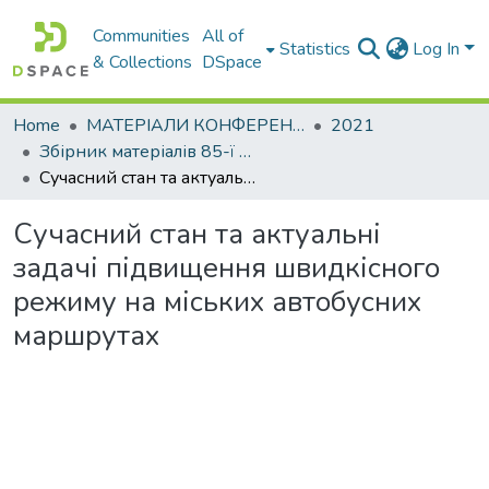
Communities
All of
Statistics
Log In
& Collections
DSpace
Home
МАТЕРІАЛИ КОНФЕРЕНЦІЙ
2021
Збірник матеріалів 85-ї науково-технічної та науково-методичної конференції Харківського національного автомобільно-дорожнього університету. Секція транспортних технологій
Сучасний стан та актуальні задачі підвищення швидкісного режиму на міських автобусних маршрутах
Сучасний стан та актуальні
задачі підвищення швидкісного
режиму на міських автобусних
маршрутах