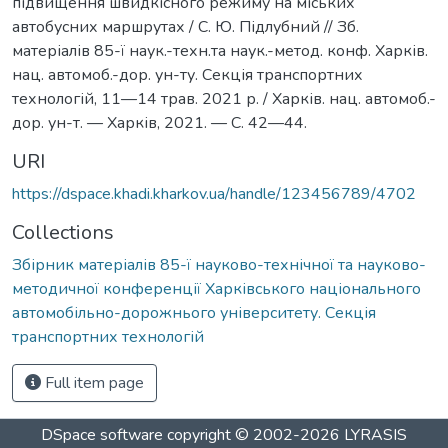
підвищення швидкісного режиму на міських
автобусних маршрутах / С. Ю. Підлубний // Зб.
матеріалів 85-ї наук.-техн.та наук.-метод. конф. Харків.
нац. автомоб.-дор. ун-ту. Секція транспортних
технологій, 11—14 трав. 2021 р. / Харків. нац. автомоб.-
дор. ун-т. — Харків, 2021. — С. 42—44.
URI
https://dspace.khadi.kharkov.ua/handle/123456789/4702
Collections
Збірник матеріалів 85-ї науково-технічної та науково-
методичної конференції Харківського національного
автомобільно-дорожнього університету. Секція
транспортних технологій
Full item page
DSpace software
copyright © 2002-2026
LYRASIS