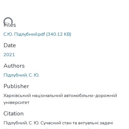
Loading...
Files
С.Ю. Підлубний.pdf
(340.12 KB)
Date
2021
Authors
Підлубний, С. Ю.
Publisher
Харківський національний автомобільно-дорожній
університет
Citation
Підлубний, С. Ю. Сучасний стан та актуальні задачі