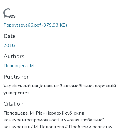
Loading...
Files
Popovtseva66.pdf
(379.93 KB)
Date
2018
Authors
Поповцева, М.
Publisher
Харківський національний автомобільно-дорожній
університет
Citation
Поповцева, М. Рівні ієрархії суб´єктів
конкурентоспроможності в умовах глобальної
конкуренції / М. Поповцева // Проблеми розвитку