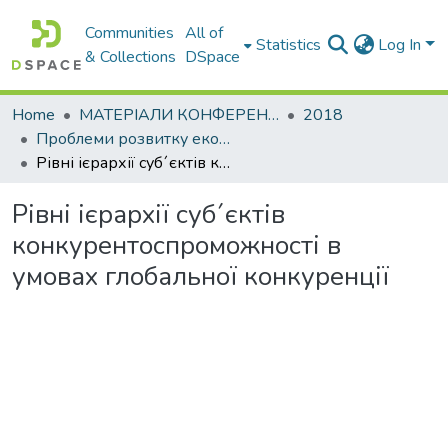
Communities
All of
Statistics
Log In
& Collections
DSpace
Home
МАТЕРІАЛИ КОНФЕРЕНЦІЙ
2018
Проблеми розвитку економіки підприємства: погляд молоді
Рівні ієрархії суб´єктів конкурентоспроможності в умовах глобальної конкуренції
Рівні ієрархії суб´єктів
конкурентоспроможності в
умовах глобальної конкуренції