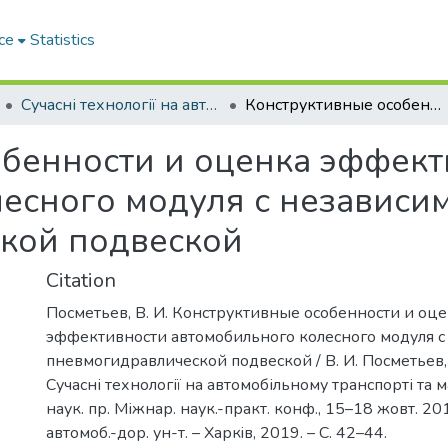
ce
Statistics
Сучасні технології на автомобільному транспорті та машинобудуванні
Конструктивные особенности и оценка эффективности автомобильного колесного модуля с независимой пневмогидравлической подвеской
обенности и оценка эффект
есного модуля с независи
кой подвеской
Citation
Посметьев, В. И. Конструктивные особенности и оц
эффективности автомобильного колесного модуля с
пневмогидравлической подвеской / В. И. Посметьев, 
Сучасні технології на автомобільному транспорті та 
наук. пр. Міжнар. наук.-практ. конф., 15–18 жовт. 2019
автомоб.-дор. ун-т. – Харкiв, 2019. – С. 42–44.