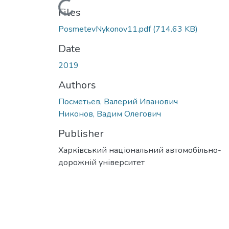
Loading...
Files
PosmetevNykonov11.pdf
(714.63 KB)
Date
2019
Authors
Посметьев, Валерий Иванович
Никонов, Вадим Олегович
Publisher
Харківський національний автомобільно-
дорожній університет